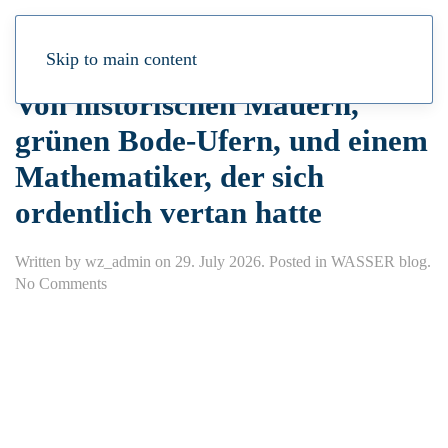
Skip to main content
Von historischen Mauern,
grünen Bode-Ufern, und einem
Mathematiker, der sich
ordentlich vertan hatte
Written by
wz_admin
on
29. July 2026
. Posted in
WASSER blog
.
on
No Comments
Von
historischen
Mauern,
grünen
Bode-
Ufern,
und