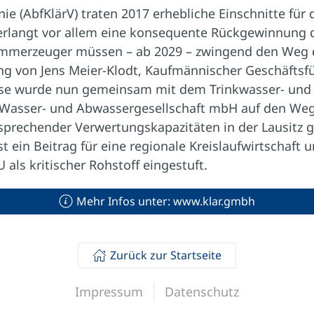
nie (AbfKlärV) traten 2017 erhebliche Einschnitte f
ie verlangt vor allem eine konsequente Rückgewinnu
ammerzeuger müssen – ab 2029 – zwingend den Weg d
ng von Jens Meier-Klodt, Kaufmännischer Geschäftsf
iese wurde nun gemeinsam mit dem Trinkwasser- un
r Wasser- und Abwassergesellschaft mbH auf den We
sprechender Verwertungskapazitäten in der Lausitz
 ein Beitrag für eine regionale Kreislaufwirtschaft
 als kritischer Rohstoff eingestuft.
Mehr Infos unter: www.klar.gmbh
Zurück zur Startseite
Impressum
Datenschutz