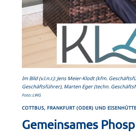
Im Bild (v.l.n.r.): Jens Meier-Klodt (kfm. Gesch
Geschäftsführer), Marten Eger (techn. Geschäft
Foto: LWG
COTTBUS, FRANKFURT (ODER) UND EISENHÜTT
Gemeinsames Phosph