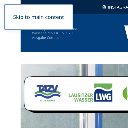
PODCAST
INSTAGR
Skip to main content
Herausgeber: LWG Lausitzer
Wasser GmbH & Co. KG •
Ausgabe Cottbus