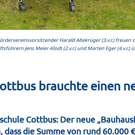
ördervereinsvorsitzender Harald Altekrüger (3.v.r.) freue
ührern Jens Meier-Klodt (2.v.r.) und Marten Eger (4.v.r.) ü
ttbus brauchte einen neu
chule Cottbus: Der neue „Bauhausfl
, dass die Summe von rund 60.000 