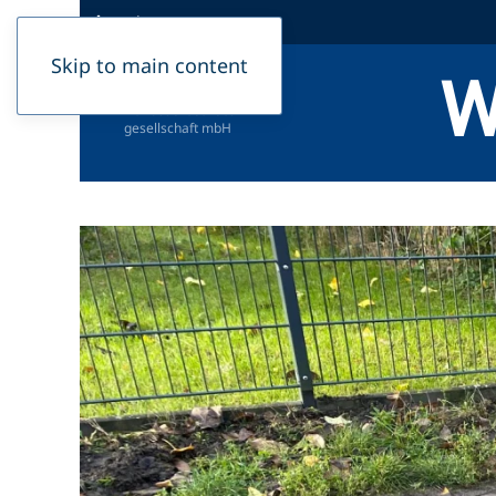
Podcast
Skip to main content
W
Herausgeber:
Dahme-Nuthe Wasser-,
Abwasserbetriebs­
gesellschaft mbH