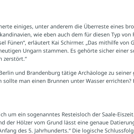
rte einiges, unter anderem die Überreste eines bro
skandinavien, wie eben auch dem für diesen Typ vo
el Fünen“, erläutert Kai Schirmer. „Das mithilfe von
m heutigen Ungarn stammen. Es gehörte sicher einer
 zerstört.“
n Berlin und Brandenburg tätige Archäologe zu seine
m sollte man einen Brunnen unter Wasser errichten? 
ch um ein sogenanntes Resteisloch der Saale-Eiszeit. 
and der Hölzer vom Grund lässt eine genaue Datierun
Anfang des 5. Jahrhunderts.“ Die logische Schlussfol