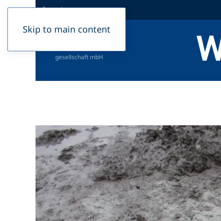
Podcast
Skip to main content
W
Herausgeber:
Dahme-Nuthe Wasser-,
Abwasserbetriebs­
gesellschaft mbH