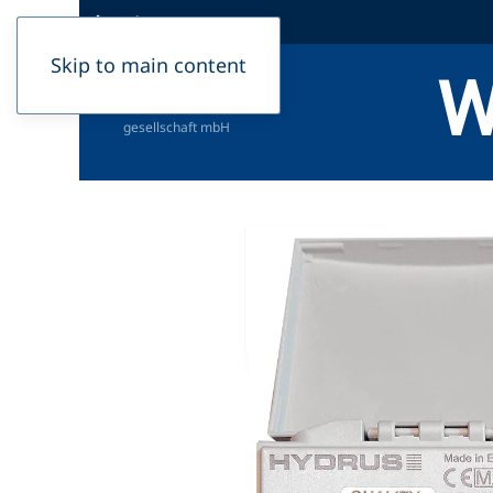
Podcast
Skip to main content
W
Herausgeber:
Dahme-Nuthe Wasser-,
Abwasserbetriebs­
gesellschaft mbH