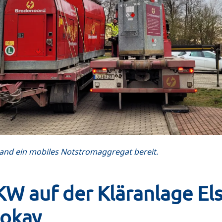
nd ein mobiles Notstromaggregat bereit.
W auf der Kläranlage Els
 okay