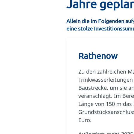
Jahre gepla
Allein die im Folgenden au
eine stolze Investitionssum
Rathenow
Zu den zahlreichen M
Trinkwasserleitungen
Baustrecke, um sie a
veranschlagt. Im Ber
Länge von 150 m das 
Grundstücksanschluss
Euro.
Außerdem steht 2025 d