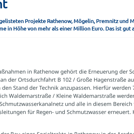
nt
fgelisteten Projekte Rathenow, Mögelin, Premnitz und 
me in Höhe von mehr als einer Million Euro. Das ist gut 
aßnahmen in Rathenow gehört die Erneuerung der S
 an der Ortsdurchfahrt B 102 / Große Hagenstraße au
n den Stand der Technik anzupassen. Hierfür werden 
eich Waldemarstraße / Kleine Waldemarstraße werden
Schmutzwasserkanalnetz und alle in diesem Bereic
leitungen für Regen- und Schmutzwasser erneuert. 
er Bau eines Sozialtrakts in Rathenow in der Aradoa