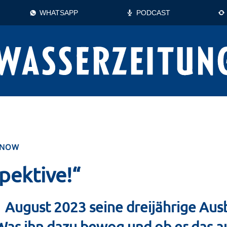
WHATSAPP
PODCAST
ENOW
pektive!“
 August 2023 seine dreijährige Ausb
as ihn dazu bewog und ob er das 