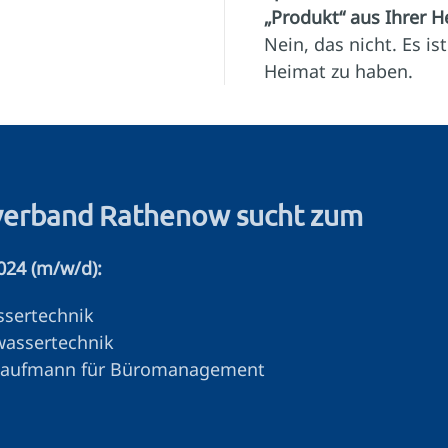
„Produkt“ aus Ihrer H
Nein, das nicht. Es is
Heimat zu haben.
verband Rathenow sucht zum
024 (m/w/d):
ssertechnik
wassertechnik
m Kaufmann für Büromanagement