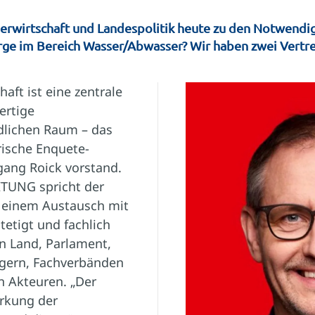
erwirtschaft und Landespolitik heute zu den Notwendigk
rge im Bereich Wasser/Abwasser? Wir haben zwei Vertr
aft ist eine zentrale
ertige
dlichen Raum – das
rische Enquete-
gang Roick vorstand.
TUNG spricht der
 einem Austausch mit
tetigt und fachlich
en Land, Parlament,
ern, Fachverbänden
n Akteuren. „Der
ärkung der