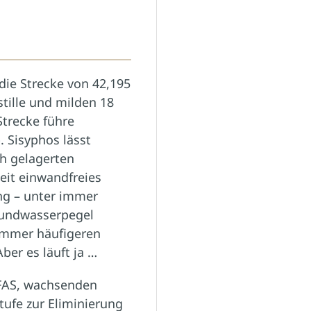
die Strecke von 42,195
tille und milden 18
Strecke führe
. Sisyphos lässt
ch gelagerten
zeit einwandfreies
ng – unter immer
rundwasserpegel
immer häufigeren
ber es läuft ja …
PFAS, wachsenden
tufe zur Eliminierung