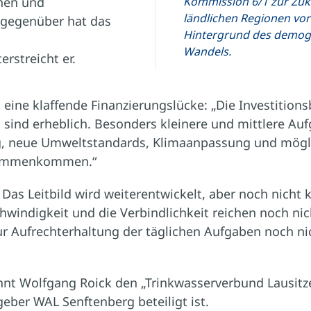
nen und
Kommission 6/1 zur Zuk
ländlichen Regionen vo
 gegenüber hat das
Hintergrund des demog
Wandels.
rstreicht er.
ine klaffende Finanzierungslücke: „Die Investitions
 sind erheblich. Besonders kleinere und mittlere Au
g, neue Umweltstandards, Klimaanpassung und mögl
ammenkommen.“
: Das Leitbild wird weiterentwickelt, aber noch nicht
windigkeit und die Verbindlichkeit reichen noch nich
ur Aufrechterhaltung der täglichen Aufgaben noch nic
nt Wolfgang Roick den „Trinkwasserverbund Lausitze
er WAL Senftenberg beteiligt ist.