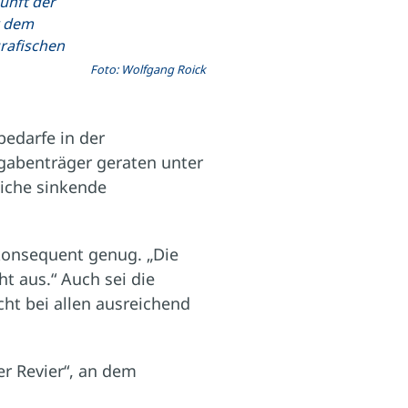
unft der
r dem
rafischen
Foto: Wolfgang Roick
bedarfe in der
fgabenträger geraten unter
iche sinkende
 konsequent genug. „Die
t aus.“ Auch sei die
ht bei allen ausreichend
r Revier“, an dem