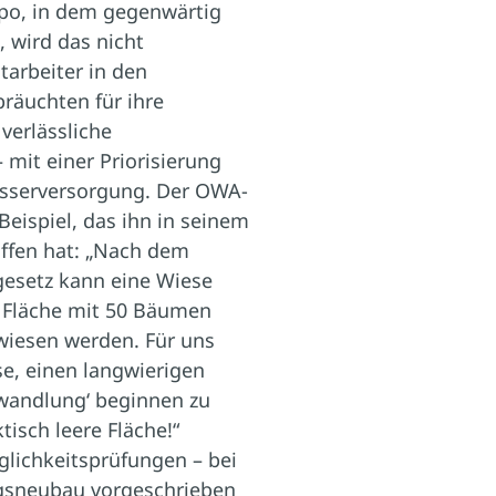
po, in dem gegenwärtig
, wird das nicht
tarbeiter in den
räuchten für ihre
erlässliche
 mit einer Priorisierung
Wasserversorgung. Der OWA-
Beispiel, das ihn in seinem
ffen hat: „Nach dem
esetz kann eine Wiese
 Fläche mit 50 Bäumen
wiesen werden. Für uns
se, einen langwierigen
wandlung‘ beginnen zu
tisch leere Fläche!“
lichkeitsprüfungen – bei
ngsneubau vorgeschrieben