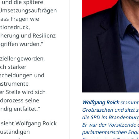
 und die spätere
 Umsetzungsaufträgen
ass Fragen wie
itionsdruck,
cherung und Resilienz
griffen wurden.“
zieller geworden,
ch stärker
tscheidungen und
instrumente
r Stelle wird sich
ldprozess seine
Wolfgang Roick
stammt
ndig entfaltet.“
Großräschen und sitzt se
die SPD im Brandenburg
 sieht Wolfgang Roick
Er war der Vorsitzende 
 zuständigen
parlamentarischen Enqu