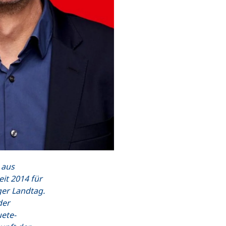
 aus
it 2014 für
er Landtag.
der
ete-