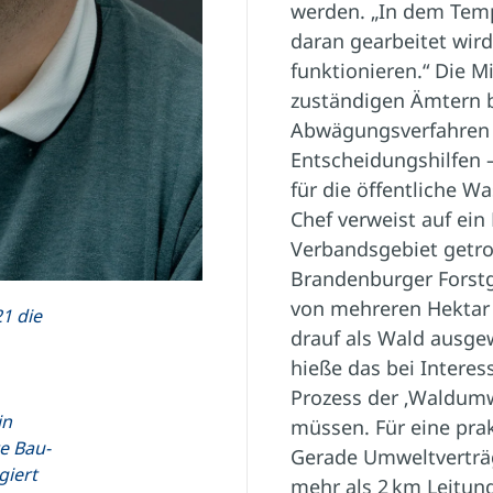
werden. „In dem Tem
daran gearbeitet wird
funktionieren.“ Die Mi
zuständigen Ämtern b
Abwägungsverfahren v
Entscheidungshilfen –
für die öffentliche 
Chef verweist auf ein 
Verbandsgebiet getro
Brandenburger Forstg
von mehreren Hektar
21 die
drauf als Wald ausge
hieße das bei Interes
Prozess der ‚Waldum
in
müssen. Für eine prak
e Bau-
Gerade Umweltverträg
giert
mehr als 2 km Leitu