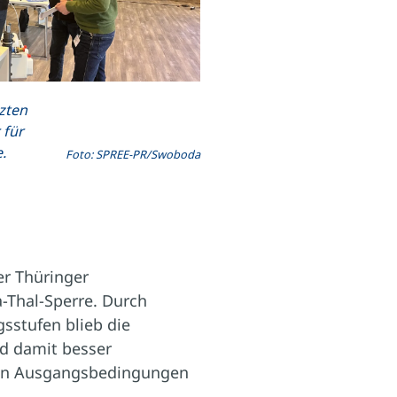
zten
 für
.
Foto: SPREE-PR/Swoboda
er Thüringer
-Thal-Sperre. Durch
sstufen blieb die
nd damit besser
uten Ausgangsbedingungen