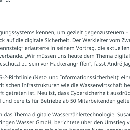
gungssystems kennen, um gezielt gegenzusteuern – 
ick auf die digitale Sicherheit. Der Werkleiter vom 
ennsteig” erläuterte in seinem Vortrag, die aktuelle
kverbände. „Wir müssen uns heute dem Thema digital
chützt zu sein vor Hackerangriffen“, fasst André J
-2-Richtlinie (Netz- und Informationssicherheit): ei
itischen Infrastrukturen wie die Wasserwirtschaft b
t getreten ist. Neu ist, dass Cybersicherheit ausdrück
und bereits für Betriebe ab 50 Mitarbeitenden gelte
h das Thema digitale Wasserzählertechnologie. Susan
ringen Wasser GmbH, berichtete über den Umstieg vo