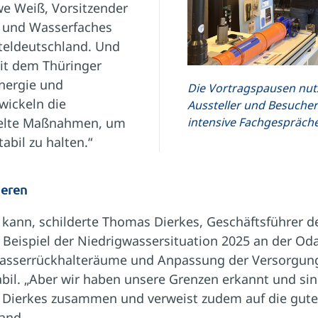
Uwe Weiß, Vorsitzender
- und Wasserfaches
eldeutschland. Und
it dem Thüringer
nergie und
Die Vortragspausen nut
wickeln die
Aussteller und Besucher
ielte Maßnahmen, um
intensive Fachgespräche
bil zu halten.“
ieren
kann, schilderte Thomas Dierkes, Geschäftsführer d
eispiel der Niedrigwassersituation 2025 an der Oda
wasserrückhalteräume und Anpassung der Versorgung
bil. „Aber wir haben unsere Grenzen erkannt und si
as Dierkes zusammen und verweist zudem auf die g
land.