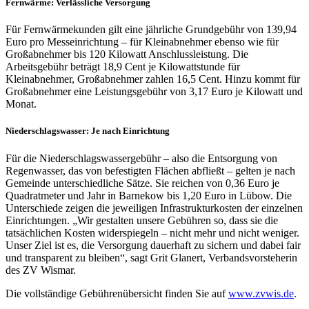
Fernwärme: Verlässliche Versorgung
Für Fernwärmekunden gilt eine jährliche Grundgebühr von 139,94
Euro pro Messeinrichtung – für Kleinabnehmer ebenso wie für
Großabnehmer bis 120 Kilowatt Anschlussleistung. Die
Arbeitsgebühr beträgt 18,9 Cent je Kilowattstunde für
Kleinabnehmer, Großabnehmer zahlen 16,5 Cent. Hinzu kommt für
Großabnehmer eine Leistungsgebühr von 3,17 Euro je Kilowatt und
Monat.
Niederschlagswasser: Je nach Einrichtung
Für die Niederschlagswassergebühr – also die Entsorgung von
Regenwasser, das von befestigten Flächen abfließt – gelten je nach
Gemeinde unterschiedliche Sätze. Sie reichen von 0,36 Euro je
Quadratmeter und Jahr in Barnekow bis 1,20 Euro in Lübow. Die
Unterschiede zeigen die jeweiligen Infrastrukturkosten der einzelnen
Einrichtungen. „Wir gestalten unsere Gebühren so, dass sie die
tatsächlichen Kosten widerspiegeln – nicht mehr und nicht weniger.
Unser Ziel ist es, die Versorgung dauerhaft zu sichern und dabei fair
und transparent zu bleiben“, sagt Grit Glanert, Verbandsvorsteherin
des ZV Wismar.
Die vollständige Gebührenübersicht finden Sie auf
www.zvwis.de
.