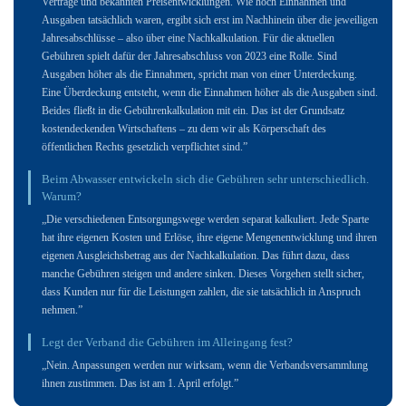
Verträge und bekannten Preisentwicklungen. Wie hoch Einnahmen und
Ausgaben tatsächlich waren, ergibt sich erst im Nachhinein über die jeweiligen
Jahresabschlüsse – also über eine Nachkalkulation. Für die aktuellen
Gebühren spielt dafür der Jahresabschluss von 2023 eine Rolle. Sind
Ausgaben höher als die Einnahmen, spricht man von einer Unterdeckung.
Eine Überdeckung entsteht, wenn die Einnahmen höher als die Ausgaben sind.
Beides fließt in die Gebührenkalkulation mit ein. Das ist der Grundsatz
kostendeckenden Wirtschaftens – zu dem wir als Körperschaft des
öffentlichen Rechts gesetzlich verpflichtet sind.”
Beim Abwasser entwickeln sich die Gebühren sehr unterschiedlich.
Warum?
„Die verschiedenen Entsorgungswege werden separat kalkuliert. Jede Sparte
hat ihre eigenen Kosten und Erlöse, ihre eigene Mengenentwicklung und ihren
eigenen Ausgleichsbetrag aus der Nachkalkulation. Das führt dazu, dass
manche Gebühren steigen und andere sinken. Dieses Vorgehen stellt sicher,
dass Kunden nur für die Leistungen zahlen, die sie tatsächlich in Anspruch
nehmen.”
Legt der Verband die Gebühren im Alleingang fest?
„Nein. Anpassungen werden nur wirksam, wenn die Verbandsversammlung
ihnen zustimmen. Das ist am 1. April erfolgt.”