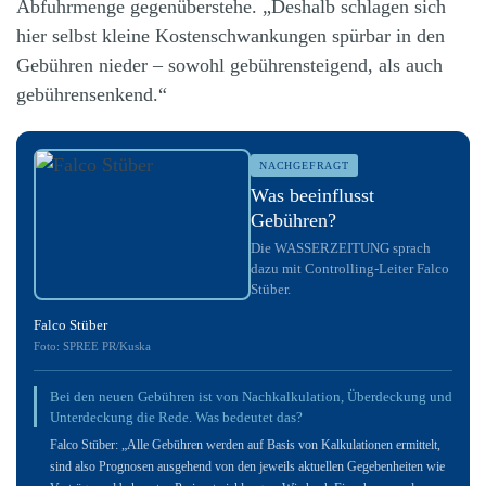
Abfuhrmenge gegenüberstehe. „Deshalb schlagen sich
hier selbst kleine Kostenschwankungen spürbar in den
Gebühren nieder – sowohl gebührensteigend, als auch
gebührensenkend.“
NACHGEFRAGT
Was beeinflusst
Gebühren?
Die WASSERZEITUNG sprach
dazu mit Controlling-Leiter Falco
Stüber.
Falco Stüber
Foto: SPREE PR/Kuska
Bei den neuen Gebühren ist von Nachkalkulation, Überdeckung und
Unterdeckung die Rede. Was bedeutet das?
Falco Stüber: „Alle Gebühren werden auf Basis von Kalkulationen ermittelt,
sind also Prognosen ausgehend von den jeweils aktuellen Gegebenheiten wie