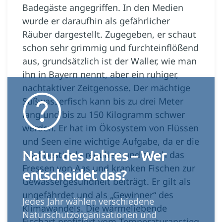
Badegäste angegriffen. In den Medien
wurde er daraufhin als gefährlicher
Räuber dargestellt. Zugegeben, er schaut
schon sehr grimmig und furchteinflößend
aus, grundsätzlich ist der Waller, wie man
ihn in Bayern nennt, aber ein ruhiger,
nachtaktiver Zeitgenosse. Der mächtige
Süßwasserfisch kann bis zu drei Meter
lang und bis zu 150 Kilogramm schwer
werden. Er hat im Ökosystem von Flüssen
und Seen eine wichtige Aufgabe, da er die
Natur des Jahres – Wer
Fischbestände reguliert und durch das
Fressen von Aas und kranken Fischen zur
entscheidet das?
Gewässergesundheit beiträgt. Er gilt als
ungefährdet und als „Gewinner“ des
Jedes Jahr wählen verschiedene
Klimawandels. Die wärmeliebende
Naturschutzorganisationen und
Fischart profitiert vom Temperaturanstieg