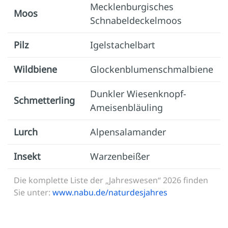
Mecklenburgisches
Moos
Schnabeldeckelmoos
Pilz
Igelstachelbart
Wildbiene
Glockenblumenschmalbiene
Dunkler Wiesenknopf-
Schmetterling
Ameisenbläuling
Lurch
Alpensalamander
Insekt
Warzenbeißer
Die komplette Liste der „Jahreswesen“ 2026 finden
Sie unter:
www.nabu.de/naturdesjahres