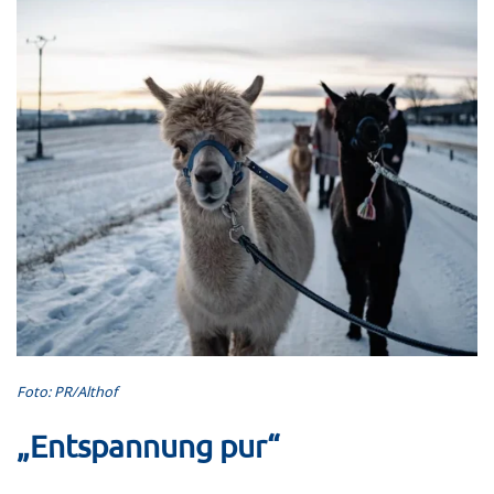
Foto: PR/Althof
„Entspannung pur“