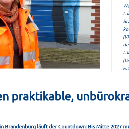
Wa
La
Br
ko
(V
de
La
(L
Fot
n praktikable, unbürokr
in Brandenburg läuft der Countdown: Bis Mitte 2027 mu