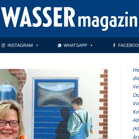
INSTAGRAM
WHATSAPP
FACEBOO
He
di
Ve
Od
Vo
Ko
Ab
(K
Ar