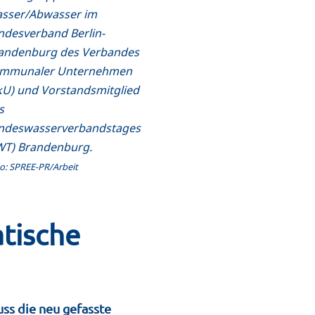
sser/Abwasser im
ndesverband Berlin-
andenburg des Verbandes
mmunaler Unternehmen
kU) und Vorstandsmitglied
s
ndeswasserverbandstages
WT) Brandenburg.
o: SPREE-PR/Arbeit
atische
ss die neu gefasste