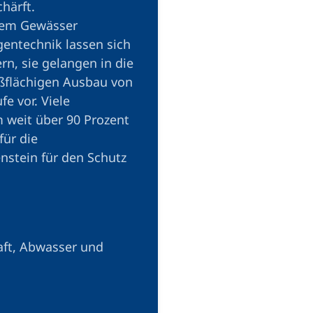
härft.
edem Gewässer
gentechnik lassen sich
rn, sie gelangen in die
oßflächigen Ausbau von
e vor. Viele
 weit über 90 Prozent
für die
nstein für den Schutz
aft, Abwasser und