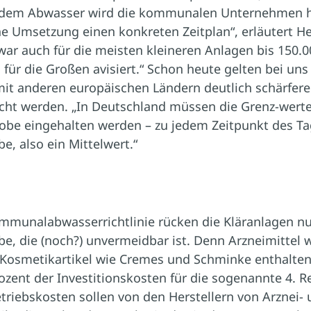
us dem Abwasser wird die kommunalen Unternehmen he
he Umsetzung einen konkreten Zeitplan“, erläutert H
war auch für die meisten kleineren Anlagen bis 150.
s für die Großen avisiert.“ Schon heute gelten bei uns
mit anderen europäischen Ländern deutlich schärfer
t werden. „In Deutschland müssen die Grenz-werte 
hprobe eingehalten werden – zu jedem Zeitpunkt des 
, also ein Mittelwert.“
mmunalabwasserrichtlinie rücken die Kläranlagen 
ibe, die (noch?) unvermeidbar ist. Denn Arzneimittel
 Kosmetikartikel wie Cremes und Schminke enthalten 
rozent der Investitionskosten für die sogenannte 4. 
etriebskosten sollen von den Herstellern von Arznei