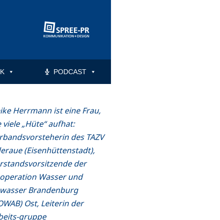
K
PODCAST
ike Herrmann ist eine Frau,
e viele „Hüte“ aufhat:
rbandsvorsteherin des TAZV
eraue (Eisenhüttenstadt),
rstandsvorsitzende der
operation Wasser und
wasser Brandenburg
OWAB) Ost, Leiterin der
beits-gruppe