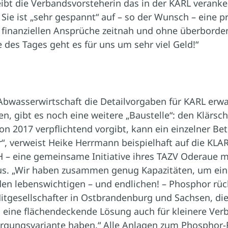
ibt die Verbandsvorsteherin das in der KARL veranke
 Sie ist „sehr gespannt“ auf – so der Wunsch – eine p
e finanziellen Ansprüche zeitnah und ohne überborde
es Tages geht es für uns um sehr viel Geld!“
wasserwirtschaft die Detailvorgaben für KARL erw
n, gibt es noch eine weitere „Baustelle“: den Klärs
 2017 verpflichtend vorgibt, kann ein einzelner Bet
, verweist Heike Herrmann beispielhaft auf die KLAR
– eine gemeinsame Initiative ihres TAZV Oderaue m
s. „Wir haben zusammen genug Kapazitäten, um eine
en lebenswichtigen – und endlichen! – Phosphor rü
itgesellschafter in Ostbrandenburg und Sachsen, di
 eine flächendeckende Lösung auch für kleinere Verb
orgungsvariante haben.“ Alle Anlagen zum Phosphor-R