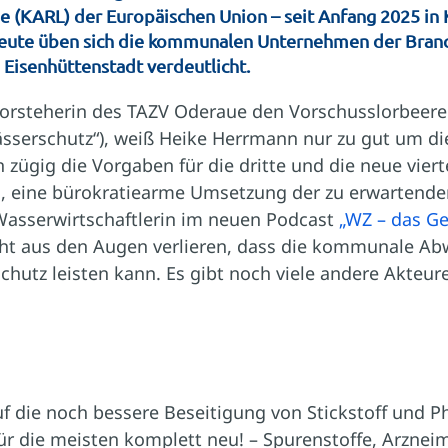
(KARL) der Europäischen Union – seit Anfang 2025 in Kr
ute üben sich die kommunalen Unternehmen der Branche 
 Eisenhüttenstadt verdeutlicht.
rsteherin des TAZV Oderaue den Vorschusslorbeeren
ässerschutz“), weiß Heike Herrmann nur zu gut um di
zügig die Vorgaben für die dritte und die neue vier
e!, eine bürokratiearme Umsetzung der zu erwartenden
 Wasserwirtschaftlerin im neuen Podcast
„WZ – das G
nicht aus den Augen verlieren, dass die kommunale Ab
hutz leisten kann. Es gibt noch viele andere Akteure
f die noch bessere Beseitigung von Stickstoff und P
ür die meisten komplett neu! – Spurenstoffe, Arzneim