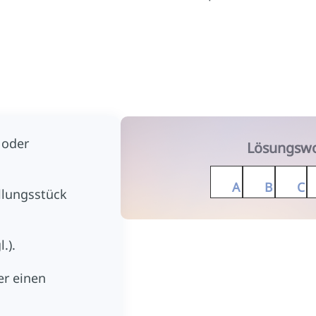
t oder
2↓
3↓
Lösungswo
1→
A
B
C
ellungsstück
5↓
A
.).
er einen