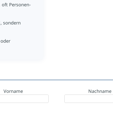
E
, oft Personen-
l, sondern
D
7→
 oder
Vorname
Nachname