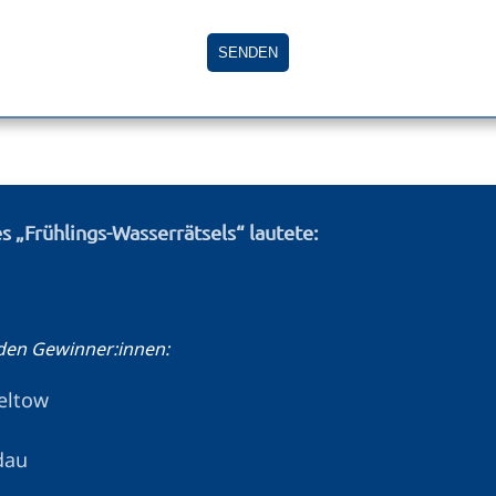
 „Frühlings-Wasserrätsels“ lautete:
den Gewinner:innen:
eltow
dau