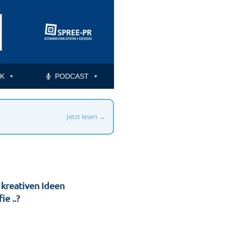
K
PODCAST
Jetzt lesen →
 kreativen Ideen
e ..?