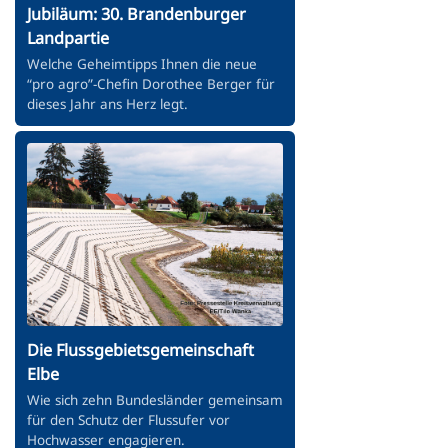
Jubiläum: 30. Brandenburger
Landpartie
Welche Geheimtipps Ihnen die neue
“pro agro”-Chefin Dorothee Berger für
dieses Jahr ans Herz legt.
Die Flussgebietsgemeinschaft
Elbe
Wie sich zehn Bundesländer gemeinsam
für den Schutz der Flussufer vor
Hochwasser engagieren.