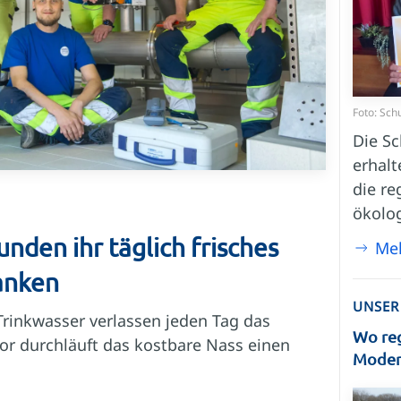
Foto: Sch
Die Sc
erhalt
die re
ökolo
den ihr täglich frisches
Me
anken
UNSER
r Trinkwasser verlassen jeden Tag das
Wo reg
r durchläuft das kostbare Nass einen
Modern