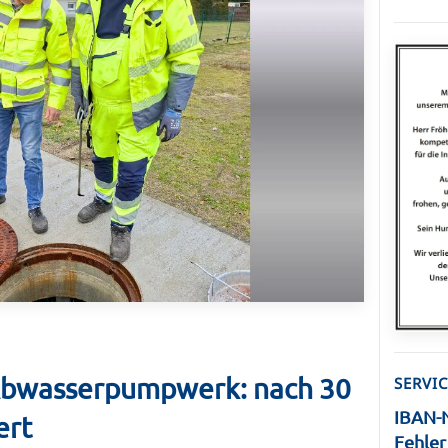
Abwasserpumpwerk: nach 30
SERVIC
IBAN-
ert
Fehle