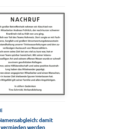
E
Namensabgleich: damit
r vermieden werden