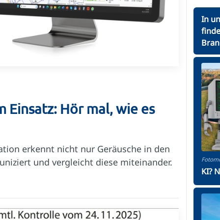
In u
find
Bran
 Einsatz: Hör mal, wie es
tion erkennt nicht nur Geräusche in den
Fotomo
iziert und vergleicht diese miteinander.
KI? 