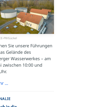
EE-PR/Gückel
hen Sie unsere Führungen
das Gelände des
erger Wasserwerkes – am
i zwischen 10:00 und
Uhr.
hr …
NALIE
och in die