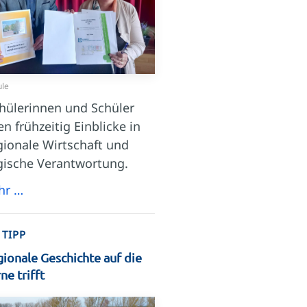
ule
hülerinnen und Schüler
en frühzeitig Einblicke in
gionale Wirtschaft und
gische Verantwortung.
hr …
 TIPP
ionale Geschichte auf die
e trifft