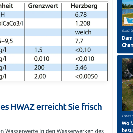
Bild/G
Dami
Chan
es HWAZ erreicht Sie frisch
Fotos (
Wo M
besu
llen Wasserwerte in den Wasserwerken des