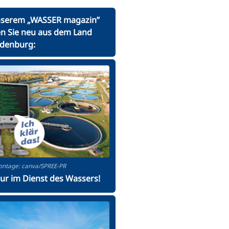
nserem „WASSER magazin”
en Sie neu aus dem Land
denburg:
ntage: canva/SPREE-PR
Nur im Dienst des Wassers!