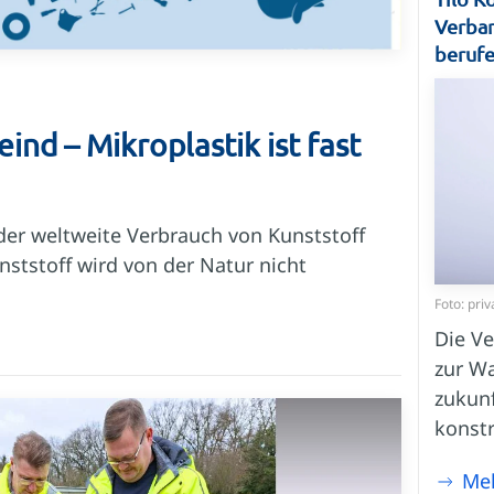
Verba
beruf
ind – Mikroplastik ist fast
 der weltweite Verbrauch von Kunststoff
nststoff wird von der Natur nicht
Foto: priv
Die Ve
zur Wa
zukunf
konst
Me