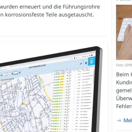
urden erneuert und die Führungsrohre
 korrosionsfeste Teile ausgetauscht.
Foto: SPR
Beim 
Kundi
gemeld
Überw
Fehle
Me