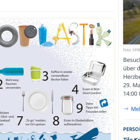
Foto: SPR
Besuc
über 
Herzb
29. Ma
14:00 
Me
PERSO
Tilo K