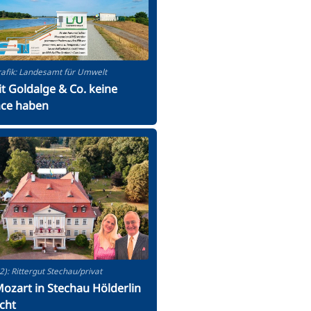
rafik: Landesamt für Umwelt
t Goldalge & Co. keine
ce haben
2): Rittergut Stechau/privat
ozart in Stechau Hölderlin
cht